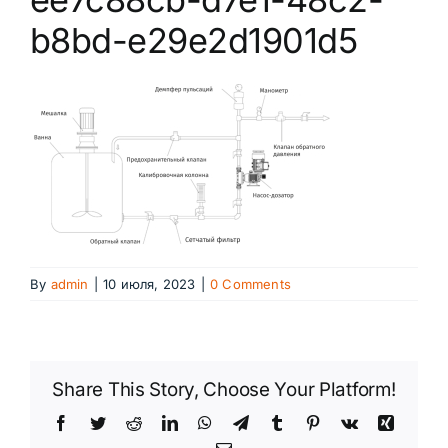
Каталог продукции
b8bd-e29e2d1901d5
Сегменты рынка
Новости
Контакты
By
admin
|
10 июля, 2023
|
0 Comments
Share This Story, Choose Your Platform!
Facebook
Twitter
Reddit
LinkedIn
WhatsApp
Telegram
Tumblr
Pinterest
Vk
Xing