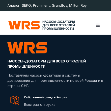
Skip
Аналог: SEKO, Prominent, Grundfos, Milton Roy
to
content
НАСОСЫ-ДОЗАТОРЫ
ДЛЯ ВСЕХ ОТРАСЛЕЙ
Toggle
ПРОМЫШЛЕННОСТИ
Navigat
Главная
О компании
НАСОСЫ-ДОЗАТОРЫ ДЛЯ ВСЕХ ОТРАСЛЕЙ
ПРОМЫШЛЕННОСТИ
Каталог продукции
Поставляем насосы-дозаторы и системы
дозирования для промышленности по всей России и в
страны СНГ.
Сегменты рынка
Собственный склад в России
Новости
Быстрая отгрузка