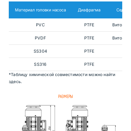
Материал головки насоса
Диафрагма
Седло 
PVC
PTFE
Витонова
PVDF
PTFE
Витонова
SS304
PTFE
SS
SS316
PTFE
SS
*Таблицу химической совместимости можно найти
здесь.
РАЗМЕРЫ