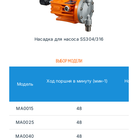
Насадка для насоса SS304/316
ВЫБОР МОДЕЛИ
Ход поршня в минуту (мин-1)
Номин
Модель
MA0015
48
MA0025
48
MA0040
48