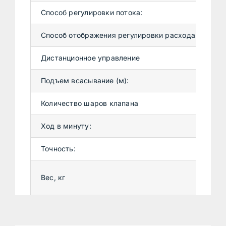
Способ регулировки потока:
Р
Способ отображения регулировки расхода:
А
Дистанционное управление
С
Подъем всасывание (м):
3
Количество шаров клапана
о
Ход в минуту:
4
Точность:
±
Ве
Вес, кг
Ве