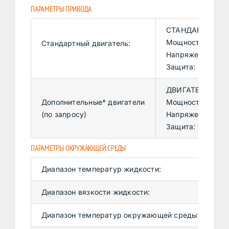
ПАРАМЕТРЫ ПРИВОДА
СТАНДАРТНЫЙ Д
Мощность: 0,3 к
Стандартный двигатель:
Напряжение: 220
Защита: IP55 / кл
ДВИГАТЕЛЬ IEC V
Дополнительные* двигатели
Мощность: 0,37 
(по запросу)
Напряжение: 220
Защита: IP55 / кл
ПАРАМЕТРЫ ОКРУЖАЮЩЕЙ СРЕДЫ
Диапазон температур жидкости:
-1
Диапазон вязкости жидкости:
0,
Диапазон температур окружающей среды:
-3