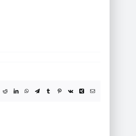
ok
witter
Reddit
LinkedIn
WhatsApp
Telegram
Tumblr
Pinterest
Vk
Xing
Email