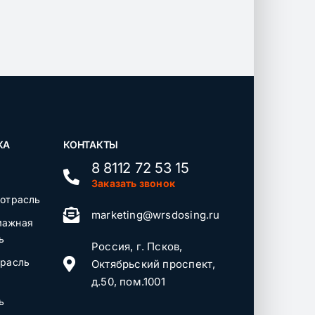
КА
КОНТАКТЫ
8 8112 72 53 15
Заказать звонок
 отрасль
marketing@wrsdosing.ru
мажная
ь
Россия, г. Псков,
трасль
Октябрьский проспект,
д.50, пом.1001
ь