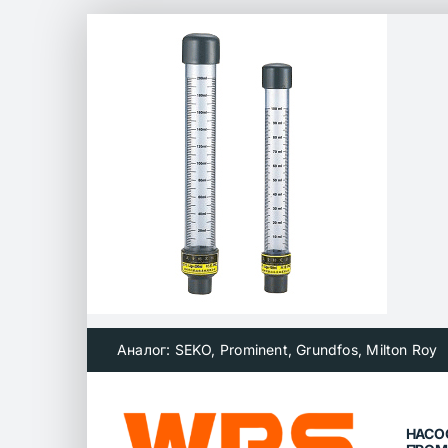
Skip
to
content
Аналог: SEKO, Prominent, Grundfos, Milton Roy
НАСО