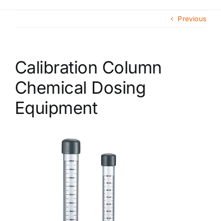
Navigat
Главная
Previous
О компании
Calibration Column
Каталог продукции
Chemical Dosing
Equipment
Сегменты рынка
Новости
Контакты