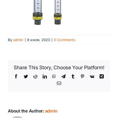
By
admin
|
8 июля, 2023
|
0 Comments
Share This Story, Choose Your Platform!
Facebook
Twitter
Reddit
LinkedIn
WhatsApp
Telegram
Tumblr
Pinterest
Vk
Xing
Email
About the Author:
admin