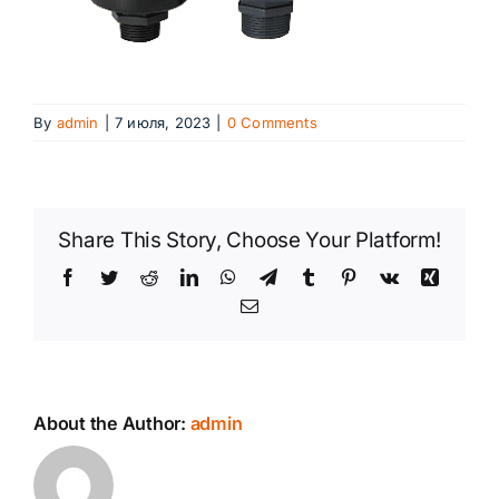
By
admin
|
7 июля, 2023
|
0 Comments
Share This Story, Choose Your Platform!
Facebook
Twitter
Reddit
LinkedIn
WhatsApp
Telegram
Tumblr
Pinterest
Vk
Xing
Email
About the Author:
admin