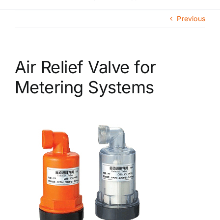
Navigat
Главная
Previous
О компании
Air Relief Valve for
Каталог продукции
Metering Systems
Сегменты рынка
Новости
Контакты