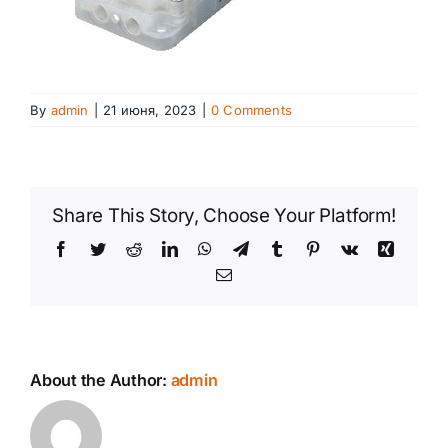
By
admin
|
21 июня, 2023
|
0 Comments
Share This Story, Choose Your Platform!
Facebook
Twitter
Reddit
LinkedIn
WhatsApp
Telegram
Tumblr
Pinterest
Vk
Xing
Email
About the Author:
admin