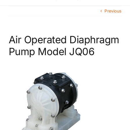
Navigat
Главная
Previous
О компании
Air Operated Diaphragm
Каталог продукции
Pump Model JQ06
Сегменты рынка
Новости
Контакты