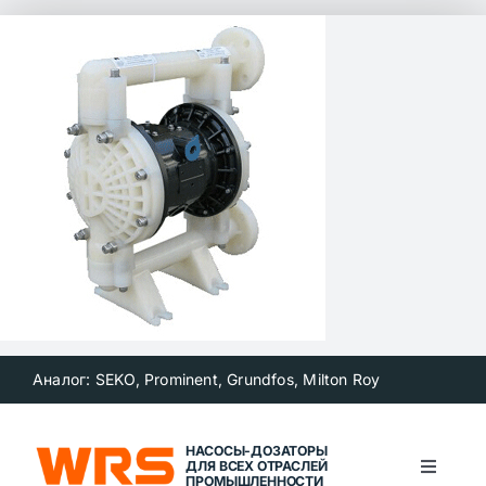
Skip
to
content
Аналог: SEKO, Prominent, Grundfos, Milton Roy
НАСОСЫ-ДОЗАТОРЫ
ДЛЯ ВСЕХ ОТРАСЛЕЙ
Toggle
ПРОМЫШЛЕННОСТИ