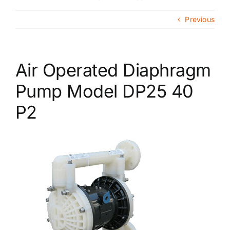
Navigat
Главная
Previous
О компании
Air Operated Diaphragm
Каталог продукции
Pump Model DP25 40
P2
Сегменты рынка
Новости
Контакты