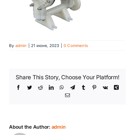
By
admin
|
21 июня, 2023
|
0 Comments
Share This Story, Choose Your Platform!
Facebook
Twitter
Reddit
LinkedIn
WhatsApp
Telegram
Tumblr
Pinterest
Vk
Xing
Email
About the Author:
admin