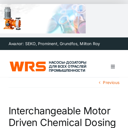
Skip
to
content
Аналог: SEKO, Prominent, Grundfos, Milton Roy
НАСОСЫ-ДОЗАТОРЫ
ДЛЯ ВСЕХ ОТРАСЛЕЙ
Toggle
ПРОМЫШЛЕННОСТИ
Navigat
Главная
Previous
О компании
Interchangeable Motor
Каталог продукции
Driven Chemical Dosing