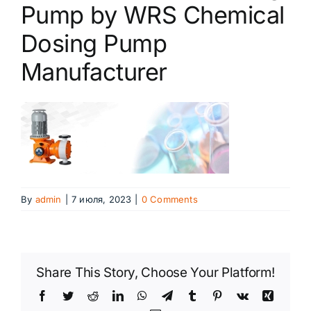
Pump by WRS Chemical
Сегменты рынка
Dosing Pump
Manufacturer
Новости
Контакты
By
admin
|
7 июля, 2023
|
0 Comments
Share This Story, Choose Your Platform!
Facebook
Twitter
Reddit
LinkedIn
WhatsApp
Telegram
Tumblr
Pinterest
Vk
Xing