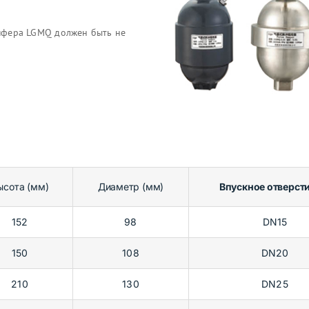
пфера LGMQ должен быть не
ысота (мм)
Диаметр (мм)
Впускное отверсти
152
98
DN15
150
108
DN20
210
130
DN25