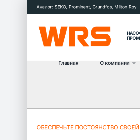
Skip
Аналог: SEKO, Prominent, Grundfos, Milton Roy
to
content
НАСО
ПРОМ
Главная
О компании
ОБЕСПЕЧЬТЕ ПОСТОЯНСТВО СВОЕ