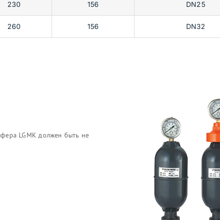
230
156
DN25
260
156
DN32
пфера LGMK должен быть не