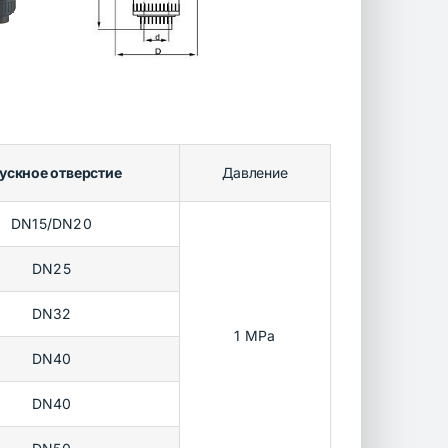
ускное отверстие
Давление
DN15/DN20
DN25
DN32
1 MPa
DN40
DN40