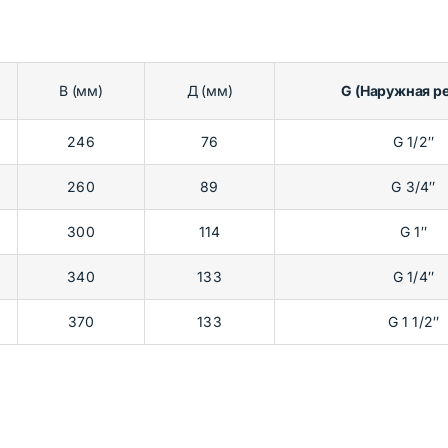
В (мм)
Д (мм)
G (Наружная ре
246
76
G 1/2″
260
89
G 3/4″
300
114
G 1″
340
133
G 1/4″
370
133
G 1 1/2″