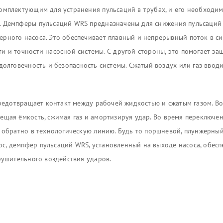
мплектующим для устранения пульсаций в трубах, и его необходим
. Демпферы пульсаций WRS предназначены для снижения пульсаций 
ного насоса. Это обеспечивает плавный и непрерывный поток в сис
 и точности насосной системы. С другой стороны, это помогает защ
долговечность и безопасность системы. Сжатый воздух или газ вво
предотвращает контакт между рабочей жидкостью и сжатым газом. Во
мещая ёмкость, сжимая газ и амортизируя удар. Во время переключен
 обратно в технологическую линию. Будь то поршневой, плунжерный
, демпфер пульсаций WRS, установленный на выходе насоса, обесп
рушительного воздействия ударов.