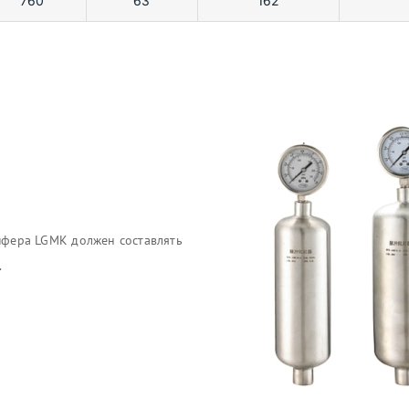
760
63
162
фера LGMK должен составлять
.