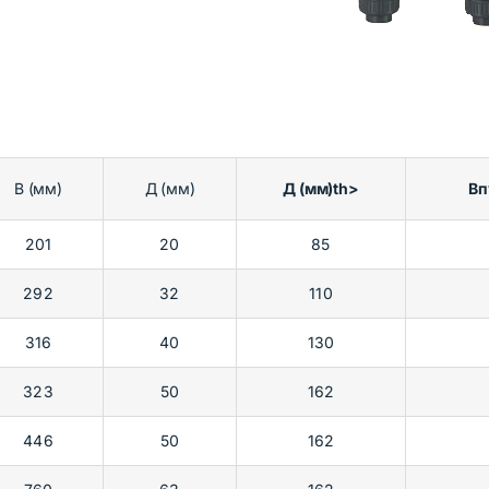
В (мм)
Д (мм)
Д (мм)th>
Вп
201
20
85
292
32
110
316
40
130
323
50
162
446
50
162