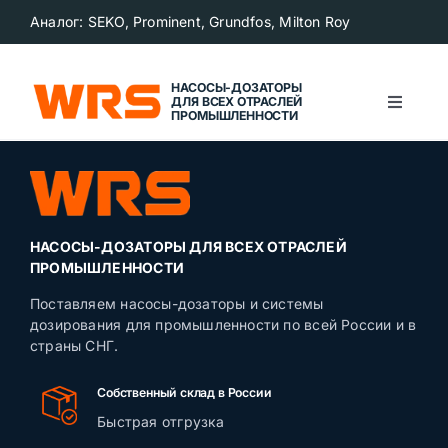
Skip
Аналог: SEKO, Prominent, Grundfos, Milton Roy
to
content
НАСОСЫ-ДОЗАТОРЫ
ДЛЯ ВСЕХ ОТРАСЛЕЙ
Toggle
ПРОМЫШЛЕННОСТИ
Navigat
Главная
О компании
НАСОСЫ-ДОЗАТОРЫ ДЛЯ ВСЕХ ОТРАСЛЕЙ
ПРОМЫШЛЕННОСТИ
Каталог продукции
Поставляем насосы-дозаторы и системы
дозирования для промышленности по всей России и в
страны СНГ.
Сегменты рынка
Собственный склад в России
Новости
Быстрая отгрузка