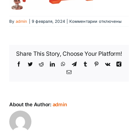
к
By
admin
|
9 февраля, 2024
|
Комментарии
отключены
записи
З†бв†Ґ™†
£®§а
≠†б-
Share This Story, Choose Your Platform!
§ЃІ
Facebook
Twitter
Reddit
LinkedIn
WhatsApp
Telegram
Tumblr
Pinterest
Vk
Xing
Email
About the Author:
admin